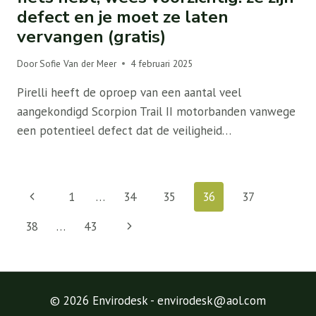
defect en je moet ze laten
vervangen (gratis)
Door
Sofie Van der Meer
4 februari 2025
Pirelli heeft de oproep van een aantal veel
aangekondigd Scorpion Trail II motorbanden vanwege
een potentieel defect dat de veiligheid…
Paginanavigatie
Vorige
1
…
34
35
36
37
pagina
Volgende
38
…
43
pagina
© 2026 Envirodesk - envirodesk@aol.com