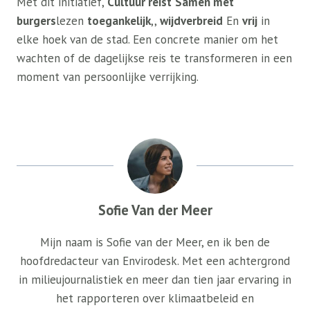
Met dit initiatief,
Cultuur reist
Samen met
burgers
lezen
toegankelijk
,,
wijdverbreid
En
vrij
in
elke hoek van de stad. Een concrete manier om het
wachten of de dagelijkse reis te transformeren in een
moment van persoonlijke verrijking.
Sofie Van der Meer
Mijn naam is Sofie van der Meer, en ik ben de
hoofdredacteur van Envirodesk. Met een achtergrond
in milieujournalistiek en meer dan tien jaar ervaring in
het rapporteren over klimaatbeleid en