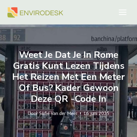
Doorgaan
naar
inhoud
Weet Je Dat Je In Rome
Gratis Kunt Lezen Tijdens
Het Reizen Met Een Meter
Of Bus? Kader Gewoon
Deze QR -code In
Door
Sofie Van der Meer
16 juni 2025