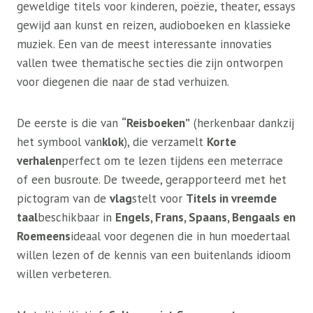
geweldige titels voor kinderen, poëzie, theater, essays
gewijd aan kunst en reizen, audioboeken en klassieke
muziek. Een van de meest interessante innovaties
vallen twee thematische secties die zijn ontworpen
voor diegenen die naar de stad verhuizen.
De eerste is die van
“Reisboeken”
(herkenbaar dankzij
het symbool van
klok
), die verzamelt
Korte
verhalen
perfect om te lezen tijdens een meterrace
of een busroute. De tweede, gerapporteerd met het
pictogram van de
vlag
stelt voor
Titels in vreemde
taal
beschikbaar in
Engels, Frans, Spaans, Bengaals en
Roemeens
ideaal voor degenen die in hun moedertaal
willen lezen of de kennis van een buitenlands idioom
willen verbeteren.