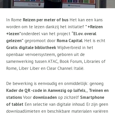
In Rome
Reizen per meter of bus
Het kan een kans
worden om te lezen dankzij het initiatief
” +Reizen
+lezen”
onderdeel van het project
“El.ov. overal
gelezen”
gepromoot door
Roma Capital
. Het is echt
Gratis digitale bibliotheek
Wijdverbreid in het
openbaar vervoersysteem, geboren uit de
samenwerking tussen ATAC, Book Forum, Libraries of
Rome, Liber Liber en Clear Channel Italië.
De bewerking is eenvoudig en onmiddellijk: genoeg
Kader de QR -code in
Aanwezig op luifels
,,
Treinen en
stations
Voor
downloaden
op zichzelf
Smartphone
of tablet
Een selectie van digitale inhoud. Er zijn geen
downloadlimieten en beschikbare materialen variëren