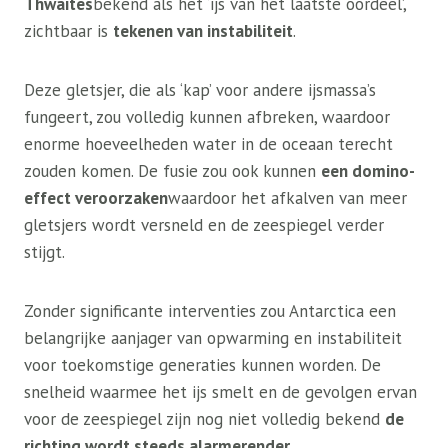
Thwaites
bekend als het ‘ijs van het laatste oordeel’,
zichtbaar is
tekenen van instabiliteit
.
Deze gletsjer, die als ‘kap’ voor andere ijsmassa’s
fungeert, zou volledig kunnen afbreken, waardoor
enorme hoeveelheden water in de oceaan terecht
zouden komen. De fusie zou ook kunnen
een domino-
effect veroorzaken
waardoor het afkalven van meer
gletsjers wordt versneld en de zeespiegel verder
stijgt.
Zonder significante interventies zou Antarctica een
belangrijke aanjager van opwarming en instabiliteit
voor toekomstige generaties kunnen worden. De
snelheid waarmee het ijs smelt en de gevolgen ervan
voor de zeespiegel zijn nog niet volledig bekend
de
richting wordt steeds alarmerender
.