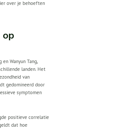
ier over je behoeften
o op
g en Wanyun Tang,
chillende landen. Het
gezondheid van
ordt gedomineerd door
pressieve symptomen
de positieve correlatie
geldt dat hoe