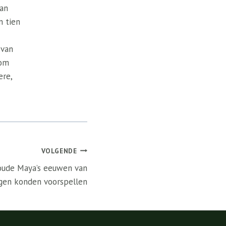
van
n tien
 van
 om
ere,
VOLGENDE
oude Maya’s eeuwen van
ngen konden voorspellen