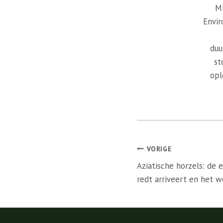
Mi
Envir
duu
st
opl
Bericht
VORIGE
navigatie
Aziatische horzels: de e
redt arriveert en het w