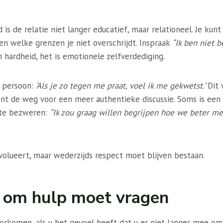
is de relatie niet langer educatief, maar relationeel. Je kun
n welke grenzen je niet overschrijdt. Inspraak
“Ik ben niet 
 hardheid, het is emotionele zelfverdediging.
e persoon:
‘Als je zo tegen me praat, voel ik me gekwetst.’
Dit 
nt de weg voor een meer authentieke discussie. Soms is een
te bezweren:
“Ik zou graag willen begrijpen hoe we beter me
volueert, maar wederzijds respect moet blijven bestaan.
 om hulp moet vragen
oorkomen, als u het gevoel heeft dat u er niet langer mee om 