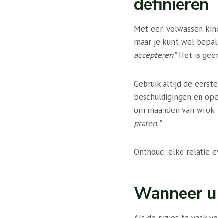
definiëren
Met een volwassen kind 
maar je kunt wel bepale
accepteren”
Het is geen
Gebruik altijd de eerst
beschuldigingen en ope
om maanden van wrok 
praten.”
Onthoud: elke relatie e
Wanneer u
Als de ruzies te vaak v