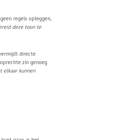
t geen regels opleggen,
bereid deze toon te
vermijdt directe
 oprechte zin genoeg
t elkaar kunnen
kunt gaan, is het