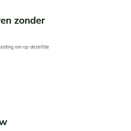
ren zonder
rleiding om op dezelfde
uw