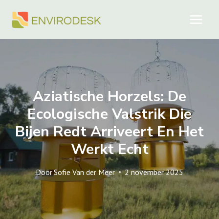
Doorgaan
naar
inhoud
Aziatische Horzels: De
Ecologische Valstrik Die
Bijen Redt Arriveert En Het
Werkt Echt
Door
Sofie Van der Meer
2 november 2025