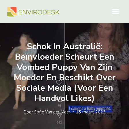
Doorgaan
naar
inhoud
Schok In Australië:
Beïnvloeder Scheurt Een
Vombed Puppy Van Zijn
Moeder En Beschikt Over
Sociale Media (voor Een
Handvol Likes)
Door
Sofie Van der Meer
13 maart 2025