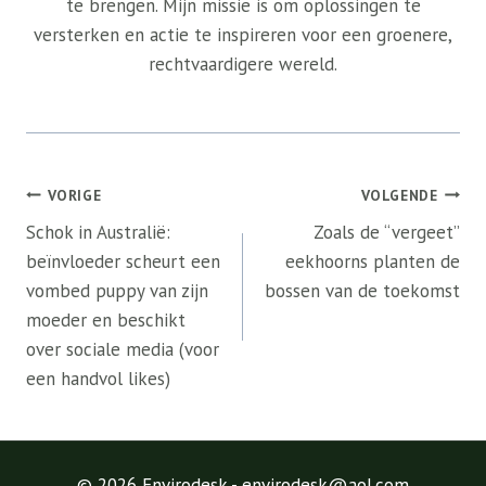
te brengen. Mijn missie is om oplossingen te
versterken en actie te inspireren voor een groenere,
rechtvaardigere wereld.
Bericht
VORIGE
VOLGENDE
navigatie
Schok in Australië:
Zoals de “vergeet”
beïnvloeder scheurt een
eekhoorns planten de
vombed puppy van zijn
bossen van de toekomst
moeder en beschikt
over sociale media (voor
een handvol likes)
© 2026 Envirodesk - envirodesk@aol.com