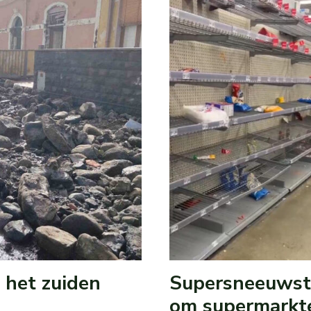
 het zuiden
Supersneeuwsto
om supermarkt