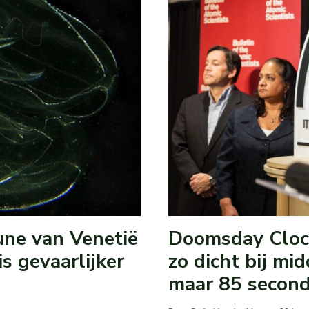
une van Venetië
Doomsday Clock
s gevaarlijker
zo dicht bij m
maar 85 second