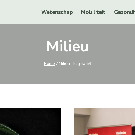
Wetenschap
Mobiliteit
Gezondh
Milieu
Home
/
Milieu
- Pagina 69