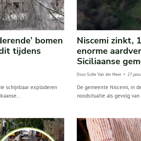
oderende’ bomen
Niscemi zinkt,
it tijdens
enorme aardver
Siciliaanse ge
Door
Sofie Van der Meer
27 janu
die schijnbaar exploderen
De gemeente Niscemi, in de 
rikaanse…
noodsituatie als gevolg van