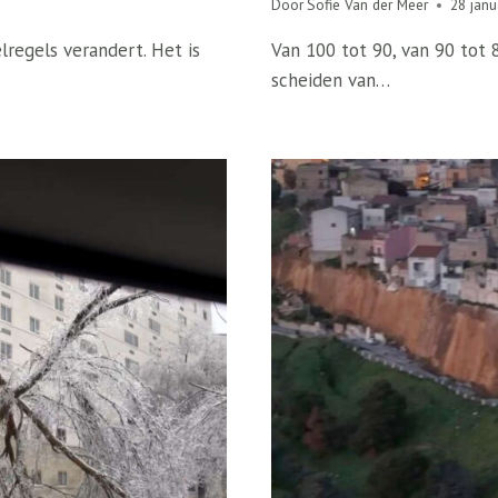
Door
Sofie Van der Meer
28 janu
lregels verandert. Het is
Van 100 tot 90, van 90 tot 8
scheiden van…