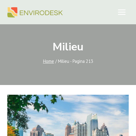
Doorgaan
naar
inhoud
Milieu
Home
/
Milieu
- Pagina 213