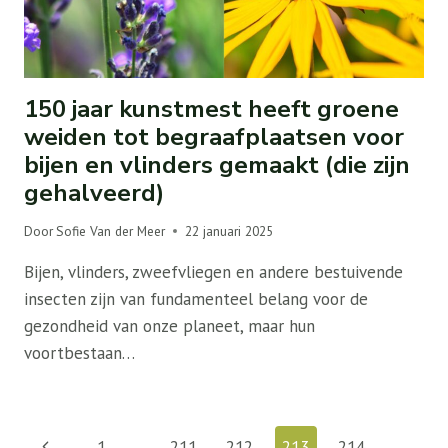
150 jaar kunstmest heeft groene
weiden tot begraafplaatsen voor
bijen en vlinders gemaakt (die zijn
gehalveerd)
Door
Sofie Van der Meer
22 januari 2025
Bijen, vlinders, zweefvliegen en andere bestuivende
insecten zijn van fundamenteel belang voor de
gezondheid van onze planeet, maar hun
voortbestaan…
Paginanavigatie
Vorige
1
…
211
212
213
214