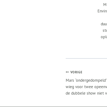
Mi
Envir
duu
st
opl
Bericht
VORIGE
navigatie
Mars “ondergedompeld” 
wieg voor twee opeenv
de dubbele show niet v