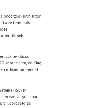
ze onderzoeksinstituten
et twee terminals
.
rote
n operationele
ovskite-Silicio,
23. achter hem, de
King
en efficiëntie bereikt
ystems (ISE)
In
eiken van vergelijkbare
: bijvoorbeeld de