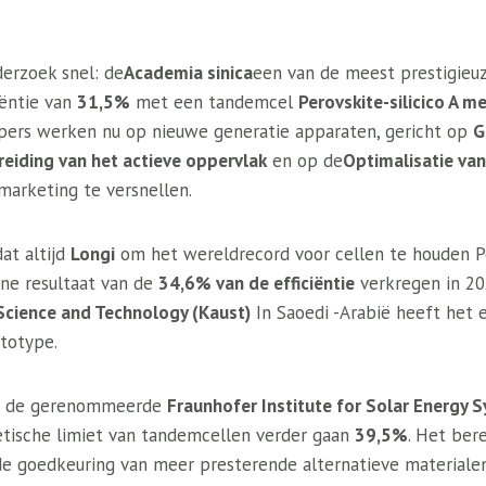
derzoek snel: de
Academia sinica
een van de meest prestigieu
iëntie van
31,5%
met een tandemcel
Perovskite-silicico A m
ers werken nu op nieuwe generatie apparaten, gericht op
G
reiding van het actieve oppervlak
en op de
Optimalisatie va
marketing te versnellen.
dat altijd
Longi
om het wereldrecord voor cellen te houden Per
ne resultaat van de
34,6% van de efficiëntie
verkregen in 20
 Science and Technology (Kaust)
In Saoedi -Arabië heeft het e
totype.
an de gerenommeerde
Fraunhofer Institute for Solar Energy S
etische limiet van tandemcellen verder gaan
39,5%
. Het ber
 de goedkeuring van meer presterende alternatieve materialen