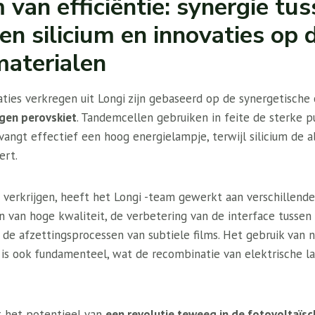
van efficiëntie: synergie tu
en silicium en innovaties op 
materialen
aties verkregen uit Longi zijn gebaseerd op de synergetische
gen perovskiet
. Tandemcellen gebruiken in feite de sterke 
vangt effectief een hoog energielampje, terwijl silicium de 
ert.
 verkrijgen, heeft het Longi -team gewerkt aan verschillende
 van hoge kwaliteit, de verbetering van de interface tussen 
 de afzettingsprocessen van subtiele films. Het gebruik van 
is ook fundamenteel, wat de recombinatie van elektrische la
t het potentieel van
een revolutie teweeg in de fotovoltaïsc