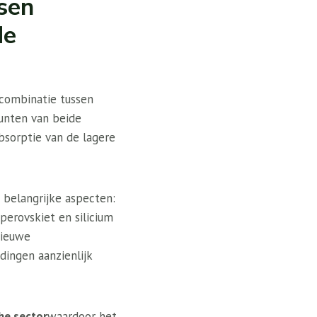
ssen
de
 combinatie tussen
punten van beide
absorptie van de lagere
 belangrijke aspecten:
perovskiet en silicium
nieuwe
dingen aanzienlijk
he sector
waardoor het