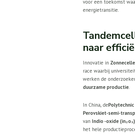
voor een toekomst wa
energietransitie.
Tandemcell
naar effic
Innovatie in
Zonnecell
race waarbij universite
werken de onderzoeke
duurzame productie
.
In China, de
Polytechnic
Perovskiet-semi-transp
van
Indio -oxide (in₂o₃)
het hele productiepro