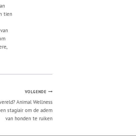
van
n tien
 van
 om
ere,
VOLGENDE
wereld? Animal Wellness
een stagiair om de adem
van honden te ruiken