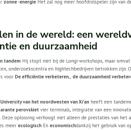
ar
zonne -energie
Het zal nog meer hoofdrolspeler zijn van d
en in de wereld: een wereldw
iëntie en duurzaamheid
en tandem
Hij stopt niet bij de Longi-workshops, maar omva
iten, onderzoekscentra en hightechbedrijven betrokken zijn. 
rs voor
De efficiëntie verbeteren
,,
de duurzaamheid verbeter
 University van het noordwesten van Xi’an
heeft een tandemc
arante perovskiet
vier terminals, integratie van een innovati
. Deze oplossing verhoogt niet alleen de prestaties van het
ces meer
ecologisch
En
economisch
dankzij het gebruik van 