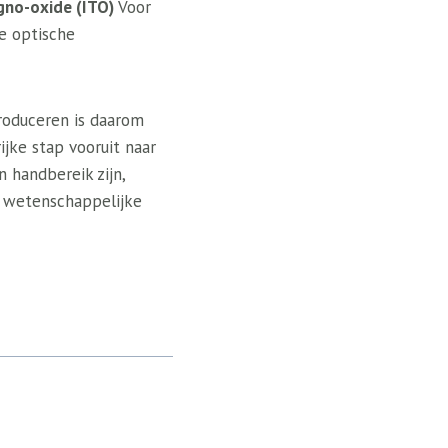
gno-oxide (ITO)
Voor
e optische
roduceren is daarom
jke stap vooruit naar
 handbereik zijn,
e wetenschappelijke