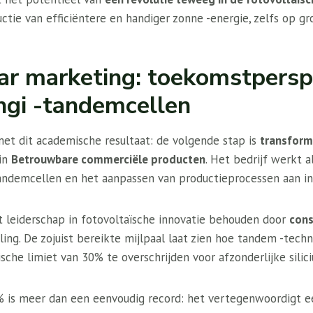
ctie van efficiëntere en handiger zonne -energie, zelfs op gr
r marketing: toekomstpersp
ngi -tandemcellen
met dit academische resultaat: de volgende stap is
transform
 in
Betrouwbare commerciële producten
. Het bedrijf werkt 
 tandemcellen en het aanpassen van productieprocessen aan in
t leiderschap in fotovoltaïsche innovatie behouden door
cons
ng. De zojuist bereikte mijlpaal laat zien hoe tandem -techn
ische limiet van 30% te overschrijden voor afzonderlijke silic
8% is meer dan een eenvoudig record: het vertegenwoordigt 