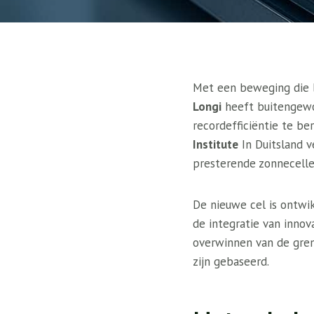
Met een beweging die b
Longi
heeft buitengewo
recordefficiëntie te be
Institute
In Duitsland v
presterende zonnecell
De nieuwe cel is ontw
de integratie van inno
overwinnen van de grenz
zijn gebaseerd.