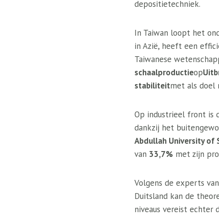
depositietechniek.
In Taiwan loopt het on
in Azië, heeft een effic
Taiwanese wetenschapp
schaalproductie
op
Uitb
stabiliteit
met als doel 
Op industrieel front is 
dankzij het buitengewo
Abdullah University of
van
33,7%
met zijn pro
Volgens de experts v
Duitsland kan de theor
niveaus vereist echter