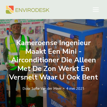
Doorgaan
naar
inhoud
Kameroense Ingenieur
Maakt Een Mini -
Airconditioner Die Alleen
Met De Zon Werkt En
Versnelt Waar U Ook Bent
Door
Sofie Van der Meer
4 mei 2025