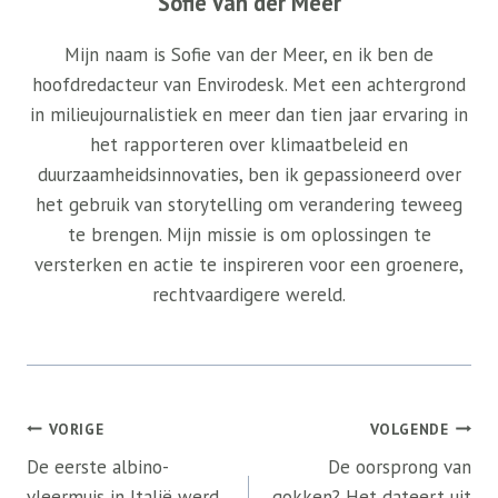
Sofie Van der Meer
Mijn naam is Sofie van der Meer, en ik ben de
hoofdredacteur van Envirodesk. Met een achtergrond
in milieujournalistiek en meer dan tien jaar ervaring in
het rapporteren over klimaatbeleid en
duurzaamheidsinnovaties, ben ik gepassioneerd over
het gebruik van storytelling om verandering teweeg
te brengen. Mijn missie is om oplossingen te
versterken en actie te inspireren voor een groenere,
rechtvaardigere wereld.
Bericht
VORIGE
VOLGENDE
navigatie
De eerste albino-
De oorsprong van
vleermuis in Italië werd
gokken? Het dateert uit