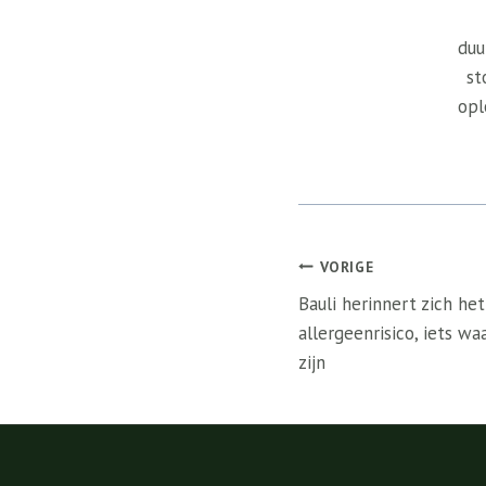
duu
st
opl
Bericht
VORIGE
navigatie
Bauli herinnert zich h
allergeenrisico, iets w
zijn