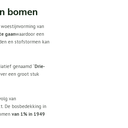
an bomen
p woestijnvorming van
te gaan
waardoor een
uden en stofstormen kan
tiatief genaamd “
Drie-
ver een groot stuk
volg van
kt. De bosbedekking in
enomen
van 1% in 1949