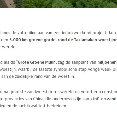
angs de voltooiing aan van een indrukwekkend project dat 
n een
3.000 km groene gordel rond de Taklamakan-woestijn
r wereld.
d als de “
Grote Groene Muur
”, zag de aanplant van
miljoene
woestijn, waarbij de laatste symbolische stap vorige week p
an de zuidelijke rand van de woestijn.
n na grootste zandwoestijn ter wereld en vormt een constan
ke provincies van China, die onderhevig zijn aan
stof- en zan
ieu en de luchtkwaliteit bedreigen.