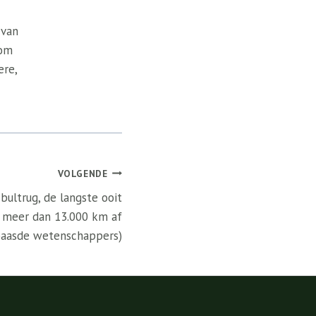
 van
 om
ere,
VOLGENDE
bultrug, de langste ooit
 meer dan 13.000 km af
baasde wetenschappers)