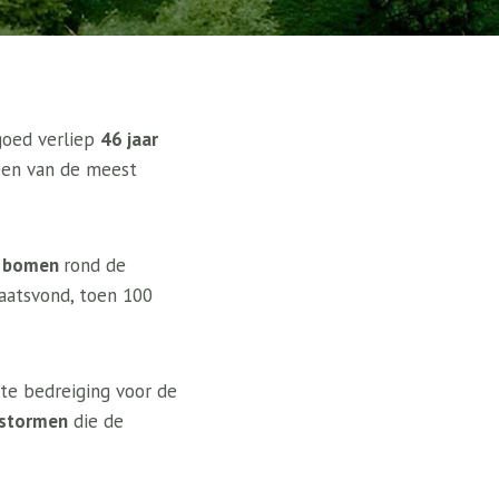
goed verliep
46 jaar
een van de meest
n bomen
rond de
laatsvond, toen 100
te bedreiging voor de
dstormen
die de