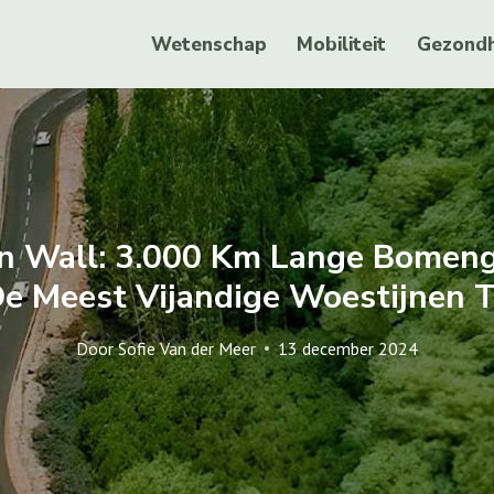
Wetenschap
Mobiliteit
Gezondh
n Wall: 3.000 Km Lange Bomen
e Meest Vijandige Woestijnen 
Door
Sofie Van der Meer
13 december 2024