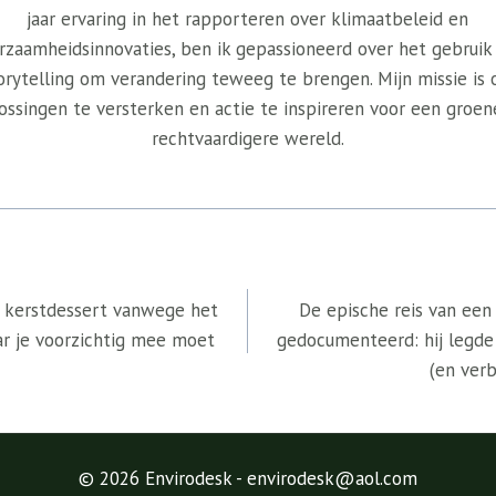
jaar ervaring in het rapporteren over klimaatbeleid en
rzaamheidsinnovaties, ben ik gepassioneerd over het gebruik
orytelling om verandering teweeg te brengen. Mijn missie is
ossingen te versterken en actie te inspireren voor een groen
rechtvaardigere wereld.
et kerstdessert vanwege het
De epische reis van een 
aar je voorzichtig mee moet
gedocumenteerd: hij legde
(en ver
© 2026 Envirodesk - envirodesk@aol.com