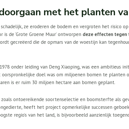
 doorgaan met het planten v
r schadelijk, ze eroderen de bodem en vergroten het risico o
r is de ‘Grote Groene Muur’ ontworpen
deze effecten tegen 
wordt gecreëerd die de opmars van de woestijn kan tegenho
 1978 onder leiding van Deng Xiaoping, was een ambitieus ini
et oorspronkelijke doel was om miljoenen bomen te planten o
 jaren is er ruim 30 miljoen hectare aan bomen geplant.
 zoals ontoereikende soortenselectie en boomsterfte als ge
ongedierte, heeft het project opmerkelijke successen geboe
oogste regio’s van het land, is bijvoorbeeld aanzienlijk toeg