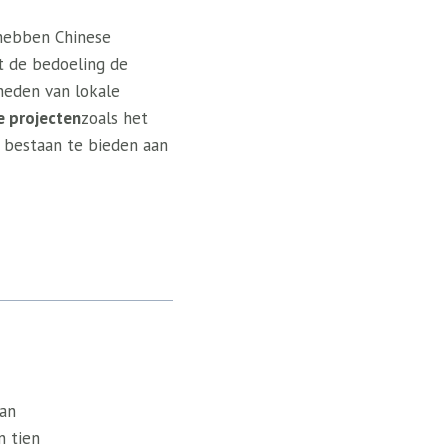
 hebben Chinese
 de bedoeling de
heden van lokale
e projecten
zoals het
estaan ​​te bieden aan
van
n tien