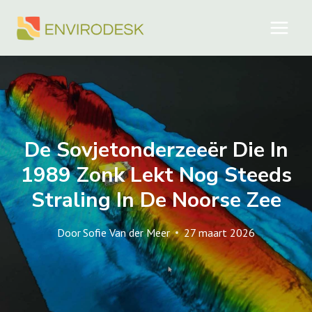
Doorgaan
naar
inhoud
De Sovjetonderzeeër Die In
1989 Zonk Lekt Nog Steeds
Straling In De Noorse Zee
Door
Sofie Van der Meer
27 maart 2026