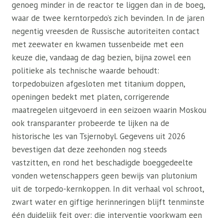
genoeg minder in de reactor te liggen dan in de boeg,
waar de twee kerntorpedo’s zich bevinden. In de jaren
negentig vreesden de Russische autoriteiten contact
met zeewater en kwamen tussenbeide met een
keuze die, vandaag de dag bezien, bijna zowel een
politieke als technische waarde behoudt:
torpedobuizen afgesloten met titanium doppen,
openingen bedekt met platen, corrigerende
maatregelen uitgevoerd in een seizoen waarin Moskou
ook transparanter probeerde te lijken na de
historische les van Tsjernobyl. Gegevens uit 2026
bevestigen dat deze zeehonden nog steeds
vastzitten, en rond het beschadigde boeggedeelte
vonden wetenschappers geen bewijs van plutonium
uit de torpedo-kernkoppen. In dit verhaal vol schroot,
zwart water en giftige herinneringen blijft tenminste
één duidelijk feit over: die interventie voorkwam een ​​