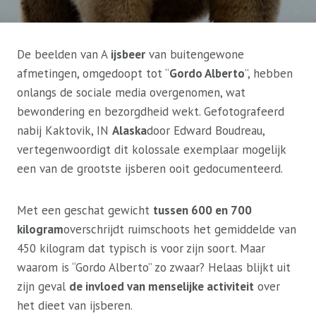
De beelden van A
ijsbeer
van buitengewone
afmetingen, omgedoopt tot “
Gordo Alberto
”, hebben
onlangs de sociale media overgenomen, wat
bewondering en bezorgdheid wekt. Gefotografeerd
nabij Kaktovik, IN
Alaska
door Edward Boudreau,
vertegenwoordigt dit kolossale exemplaar mogelijk
een van de grootste ijsberen ooit gedocumenteerd.
Met een geschat gewicht
tussen 600 en 700
kilogram
overschrijdt ruimschoots het gemiddelde van
450 kilogram dat typisch is voor zijn soort. Maar
waarom is “Gordo Alberto” zo zwaar? Helaas blijkt uit
zijn geval
de invloed van menselijke activiteit
over
het dieet van ijsberen.