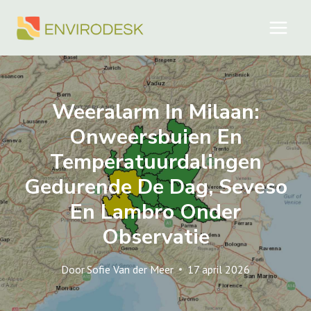
Doorgaan
naar
inhoud
Weeralarm In Milaan:
Onweersbuien En
Temperatuurdalingen
Gedurende De Dag, Seveso
En Lambro Onder
Observatie
Door
Sofie Van der Meer
17 april 2026