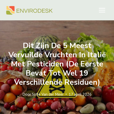
Doorgaan
naar
inhoud
Dit Zijn De 5 Meest
Vervuilde Vruchten In Italië
Met Pesticiden (de Eerste
Bevat Tot Wel 19
Verschillende Residuen)
Door
Sofie Van der Meer
17 april 2026