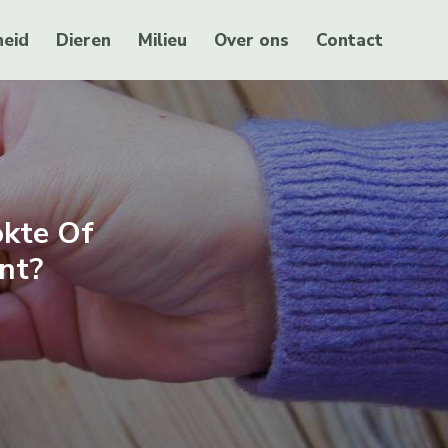
eid
Dieren
Milieu
Over ons
Contact
okte Of
nt?