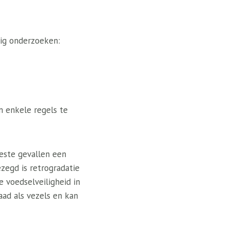
dig onderzoeken:
m enkele regels te
este gevallen een
zegd is retrogradatie
e voedselveiligheid in
aad als vezels en kan