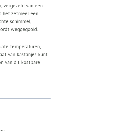
m, vergezeld van een
at het zetmeel een
echte schimmel,
wordt weggegooid.
uate temperaturen,
aat van kastanjes kunt
n van dit kostbare
van