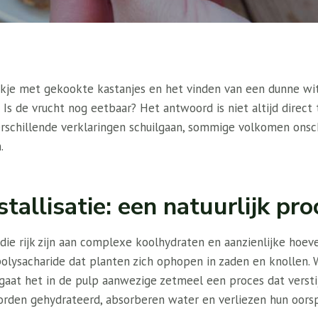
je met gekookte kastanjes en het vinden van een dunne wit
 Is de vrucht nog eetbaar? Het antwoord is niet altijd direct
rschillende verklaringen schuilgaan, sommige volkomen onsch
.
tallisatie: een natuurlijk pro
 die rijk zijn aan complexe koolhydraten en aanzienlijke hoe
polysacharide dat planten zich ophopen in zaden en knollen.
aat het in de pulp aanwezige zetmeel een proces dat versti
rden gehydrateerd, absorberen water en verliezen hun oorspro