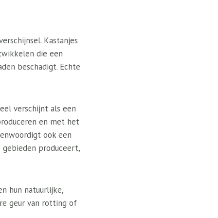
erschijnsel. Kastanjes
twikkelen die een
aden beschadigt. Echte
eel verschijnt als een
produceren en met het
egenwoordigt ook een
te gebieden produceert,
n hun natuurlijke,
e geur van rotting of