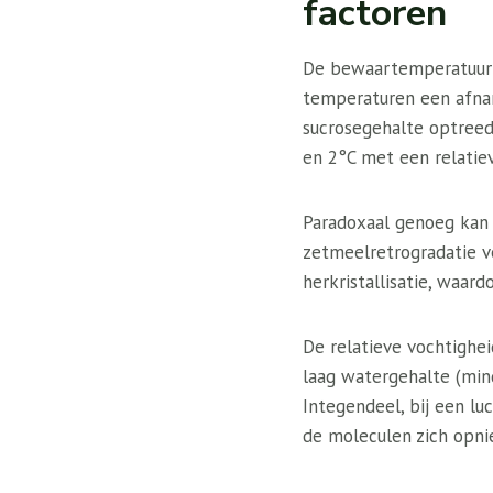
factoren
De bewaartemperatuur sp
temperaturen een afna
sucrosegehalte optreed
en 2°C met een relatie
Paradoxaal genoeg kan 
zetmeelretrogradatie v
herkristallisatie, waar
De relatieve vochtighe
laag watergehalte (mind
Integendeel, bij een l
de moleculen zich opni