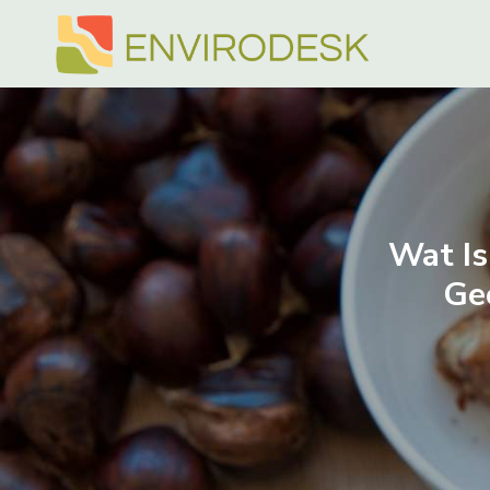
Doorgaan
naar
inhoud
Wat Is
Ge