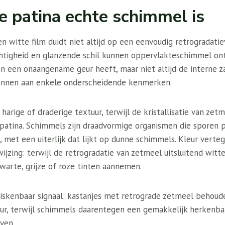
 patina echte schimmel is
 witte film duidt niet altijd op een eenvoudig retrogradatiev
htigheid en glanzende schil kunnen oppervlakteschimmel on
en een onaangename geur heeft, maar niet altijd de interne z
kennen aan enkele onderscheidende kenmerken.
rige of draderige textuur, terwijl de kristallisatie van zetm
atina. Schimmels zijn draadvormige organismen die sporen 
n, met een uiterlijk dat lijkt op dunne schimmels. Kleur vert
ijzing: terwijl de retrogradatie van zetmeel uitsluitend wit
warte, grijze of roze tinten aannemen.
iskenbaar signaal: kastanjes met retrograde zetmeel behoude
eur, terwijl schimmels daarentegen een gemakkelijk herkenbar
ven.