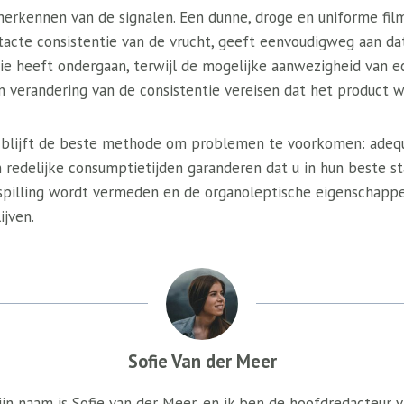
 herkennen van de signalen. Een dunne, droge en uniforme fil
tacte consistentie van de vrucht, geeft eenvoudigweg aan d
tie heeft ondergaan, terwijl de mogelijke aanwezigheid van 
verandering van de consistentie vereisen dat het product 
g blijft de beste methode om problemen te voorkomen: adeq
 redelijke consumptietijden garanderen dat u in hun beste st
spilling wordt vermeden en de organoleptische eigenschappe
ijven.
Sofie Van der Meer
jn naam is Sofie van der Meer, en ik ben de hoofdredacteur 