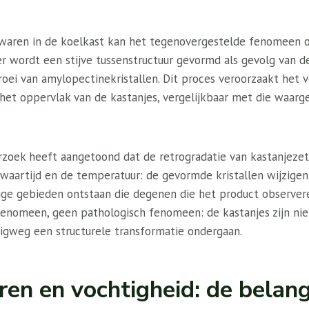
waren in de koelkast kan het tegenovergestelde fenomeen o
r wordt een stijve tussenstructuur gevormd als gevolg van d
oei van amylopectinekristallen. Dit proces veroorzaakt het v
het oppervlak van de kastanjes, vergelijkbaar met die waar
zoek heeft aangetoond dat de retrogradatie van kastanjezet
ewaartijd en de temperatuur: de gevormde kristallen wijzige
ige gebieden ontstaan ​​die degenen die het product observe
 fenomeen, geen pathologisch fenomeen: de kastanjes zijn nie
gweg een structurele transformatie ondergaan.
en en vochtigheid: de belang