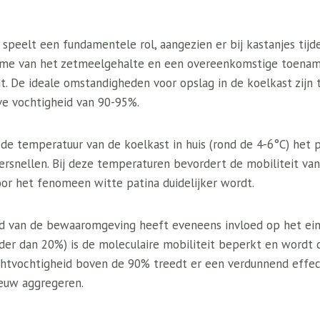
eelt een fundamentele rol, aangezien er bij kastanjes tijde
me van het zetmeelgehalte en een overeenkomstige toenam
t. De ideale omstandigheden voor opslag in de koelkast zijn
ve vochtigheid van 90-95%.
de temperatuur van de koelkast in huis (rond de 4-6°C) het 
ersnellen. Bij deze temperaturen bevordert de mobiliteit va
door het fenomeen witte patina duidelijker wordt.
id van de bewaaromgeving heeft eveneens invloed op het eind
er dan 20%) is de moleculaire mobiliteit beperkt en wordt de
uchtvochtigheid boven de 90% treedt er een verdunnend effec
euw aggregeren.