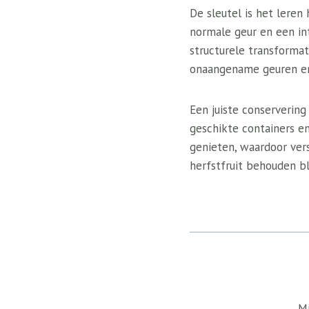
De sleutel is het leren
normale geur en een in
structurele transforma
onaangename geuren en 
Een juiste conserverin
geschikte containers en
genieten, waardoor ver
herfstfruit behouden bl
Mi