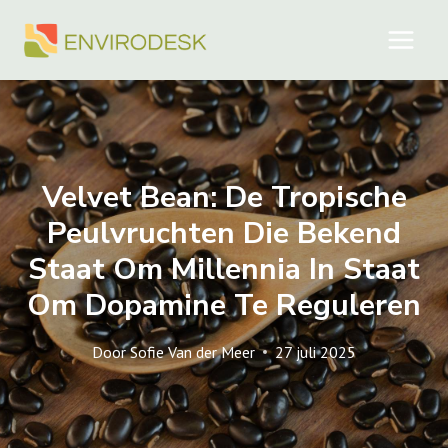
Doorgaan
naar
inhoud
Velvet Bean: De Tropische
Peulvruchten Die Bekend
Staat Om Millennia In Staat
Om Dopamine Te Reguleren
Door
Sofie Van der Meer
27 juli 2025