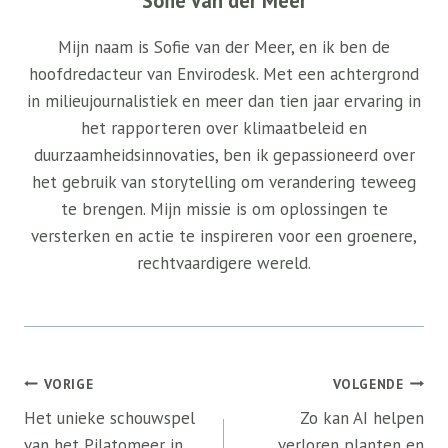
Sofie Van der Meer
Mijn naam is Sofie van der Meer, en ik ben de
hoofdredacteur van Envirodesk. Met een achtergrond
in milieujournalistiek en meer dan tien jaar ervaring in
het rapporteren over klimaatbeleid en
duurzaamheidsinnovaties, ben ik gepassioneerd over
het gebruik van storytelling om verandering teweeg
te brengen. Mijn missie is om oplossingen te
versterken en actie te inspireren voor een groenere,
rechtvaardigere wereld.
Bericht
VORIGE
VOLGENDE
navigatie
Het unieke schouwspel
Zo kan AI helpen
van het Pilatomeer in
verloren planten en