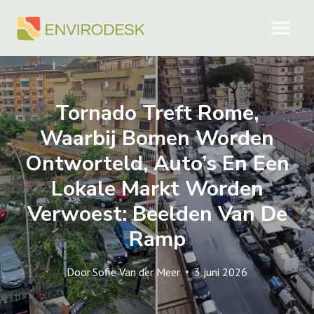
Doorgaan
naar
inhoud
Tornado Treft Rome,
Waarbij Bomen Worden
Ontworteld, Auto’s En Een
Lokale Markt Worden
Verwoest: Beelden Van De
Ramp
Door
Sofie Van der Meer
3 juni 2026