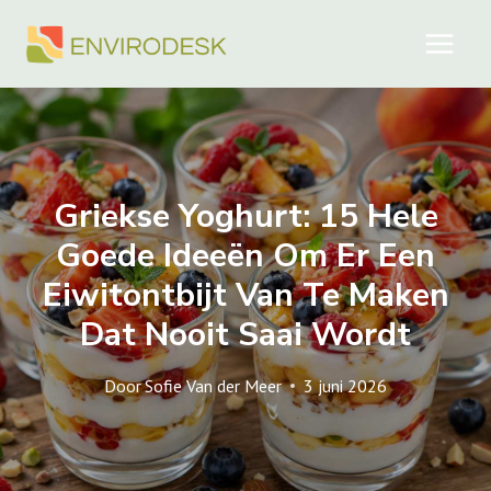
Doorgaan
naar
inhoud
Griekse Yoghurt: 15 Hele
Goede Ideeën Om Er Een
Eiwitontbijt Van Te Maken
Dat Nooit Saai Wordt
Door
Sofie Van der Meer
3 juni 2026