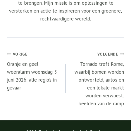
te brengen. Mijn missie is om oplossingen te
versterken en actie te inspireren voor een groenere,
rechtvaardigere wereld.
Bericht
VORIGE
VOLGENDE
navigatie
Oranje en geel
Tornado treft Rome,
weeralarm woensdag 3
waarbij bomen worden
juni 2026: alle regio’s in
ontworteld, auto’s en
gevaar
een lokale markt
worden verwoest:
beelden van de ramp