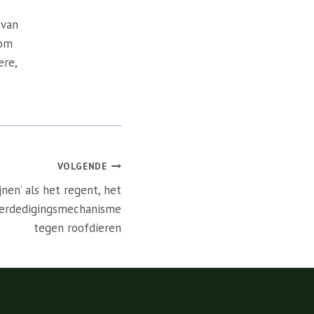
 van
 om
ere,
VOLGENDE
nen’ als het regent, het
 verdedigingsmechanisme
tegen roofdieren