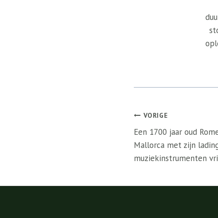
duu
st
opl
Bericht
VORIGE
navigatie
Een 1700 jaar oud Rome
Mallorca met zijn ladi
muziekinstrumenten vri