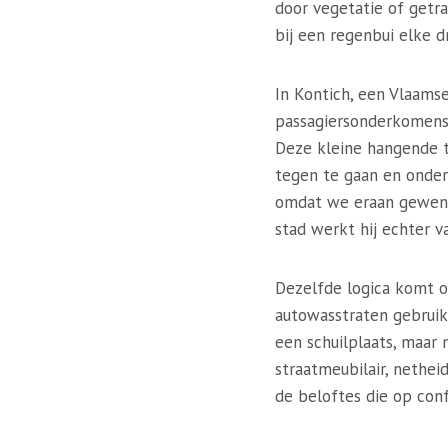
door vegetatie of getra
bij een regenbui elke dr
In Kontich, een Vlaam
passagiersonderkomens 
Deze kleine hangende t
tegen te gaan en onders
omdat we eraan gewend 
stad werkt hij echter v
Dezelfde logica komt oo
autowasstraten gebruik
een schuilplaats, maar 
straatmeubilair, netheid
de beloftes die op con