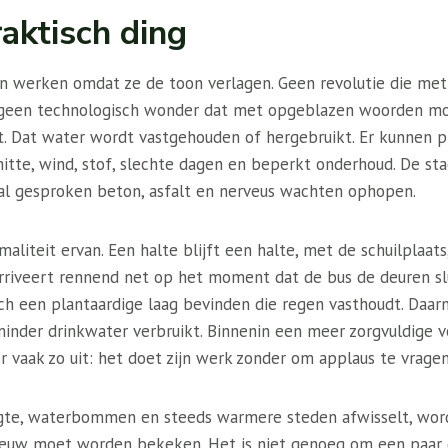
aktisch ding
n werken omdat ze de toon verlagen. Geen revolutie die me
 geen technologisch wonder dat met opgeblazen woorden m
alt. Dat water wordt vastgehouden of hergebruikt. Er kunnen
hitte, wind, stof, slechte dagen en beperkt onderhoud. De stad
l gesproken beton, asfalt en nerveus wachten ophopen.
maliteit ervan. Een halte blijft een halte, met de schuilplaat
 arriveert rennend net op het moment dat de bus de deuren sl
ch een plantaardige laag bevinden die regen vasthoudt. Daar
minder drinkwater verbruikt. Binnenin een meer zorgvuldige 
er vaak zo uit: het doet zijn werk zonder om applaus te vragen
gte, waterbommen en steeds warmere steden afwisselt, wordt
euw moet worden bekeken. Het is niet genoeg om een ​​paar 