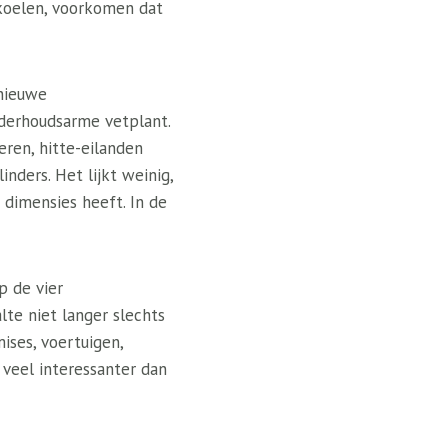
 koelen, voorkomen dat
nieuwe
derhoudsarme vetplant.
ren, hitte-eilanden
nders. Het lijkt weinig,
dimensies heeft. In de
p de vier
te niet langer slechts
ises, voertuigen,
, veel interessanter dan