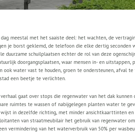
 dag meestal met het saaiste deel: het wachten, de vertragin
gen je borst geklemd, de telefoon die elke dertig seconden 
e duurzame schuilplaatsen echter de rol van deze ogenschijnl
atuurlijk doorgangsplaatsen, waar mensen in- en uitstappen, 
en ook water vast te houden, groen te ondersteunen, afval t
stad een beetje te verlichten.
verhaal gaat over stops die regenwater van het dak kunnen
re ruimtes te wassen of nabijgelegen planten water te gev
ijst in dezelfde richting, met minder ansichtkaarttinten e
ploitanten van straatmeubilair het gebruik van regenwater om
een vermindering van het waterverbruik van 50% per wasbeu