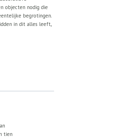
n objecten nodig die
eentelijke begrotingen.
den in dit alles leeft,
van
n tien