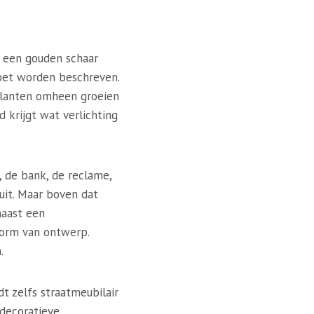
t een gouden schaar
oet worden beschreven.
 planten omheen groeien
 krijgt wat verlichting
s, de bank, de reclame,
uit. Maar boven dat
naast een
vorm van ontwerp.
.
 zelfs straatmeubilair
decoratieve