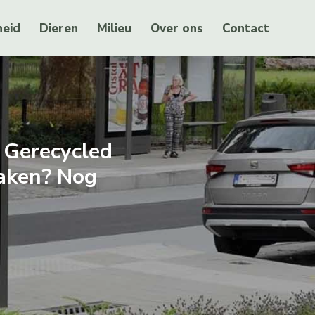
eid
Dieren
Milieu
Over ons
Contact
 Gerecycled
aken? Nog