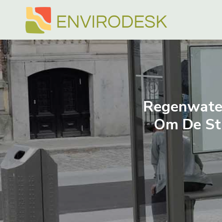
Doorgaan
naar
inhoud
Regenwater
Om De St