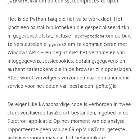
om op een systeemproces te lijken.
_winhost.exe
Het is de Python-laag die het vuile werk doet. Het
laadt een aantal bibliotheken die gespecialiseerd zijn
in gegevensdiefstal, inclusief
om de buit
pycryptodome
te versleutelen e
om te communiceren met
pywin32
Windows API’s – en begint met het verzamelen van
inloggegevens, sessiecookies, betalingsgegevens en
authenticatietokens die in de browser zijn opgeslagen.
Alles wordt vervolgens verzonden naar een anonieme
service voor het delen van bestanden: gofile(.)io.
De eigenlijke kwaadaardige code is verborgen in twee
sterk versluierde JavaScript-bestanden, ingebed in de
Electron-applicatie. Op het moment van de analyse
rapporteerde geen van de 69 op VirusTotal geteste
antivirusprogramma’s dat het belangrijkste