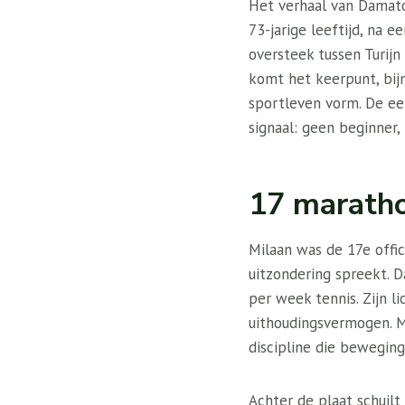
Het verhaal van Damato
73-jarige leeftijd, na 
oversteek tussen Turij
komt het keerpunt, bij
sportleven vorm. De eer
signaal: geen beginner
17 maratho
Milaan was de 17e offic
uitzondering spreekt. D
per week tennis. Zijn l
uithoudingsvermogen. Ma
discipline die beweging
Achter de plaat schuilt