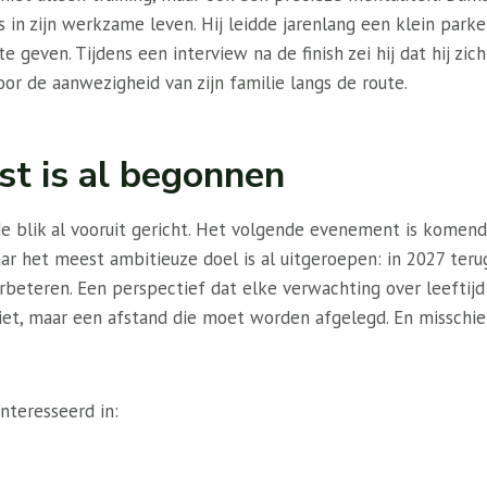
 in zijn werkzame leven. Hij leidde jarenlang een klein parket
te geven. Tijdens een interview na de finish zei hij dat hij zi
or de aanwezigheid van zijn familie langs de route.
t is al begonnen
de blik al vooruit gericht. Het volgende evenement is komen
aar het meest ambitieuze doel is al uitgeroepen: in 2027 ter
erbeteren. Een perspectief dat elke verwachting over leeftij
iet, maar een afstand die moet worden afgelegd. En misschien 
nteresseerd in: