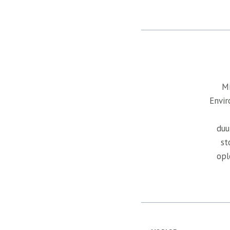
Mi
Envir
duu
st
opl