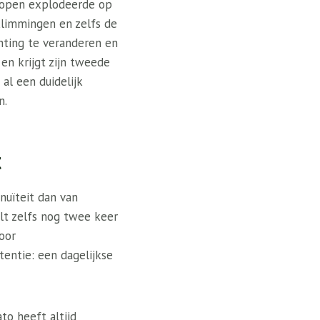
dlopen explodeerde op
eklimmingen en zelfs de
hting te veranderen en
n krijgt zijn tweede
al een duidelijk
n.
t
inuïteit dan van
elt zelfs nog twee keer
oor
tentie: een dagelijkse
to heeft altijd