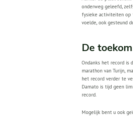
onderweg geleefd, zelfs
fysieke activiteiten op 
voelde, ook gesteund do
De toekoms
Ondanks het record is 
marathon van Turijn, m
het record verder te v
Damato is tijd geen lim
record.
Mogelijk bent u ook geï