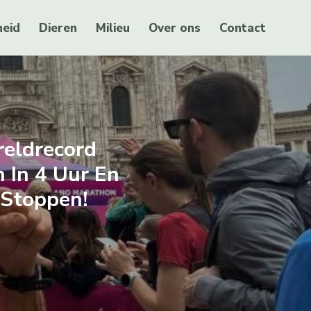
eid
Dieren
Milieu
Over ons
Contact
reldrecord
 In 4 Uur En
 Stoppen!