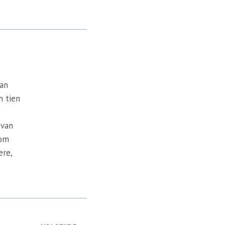
van
n tien
 van
 om
ere,