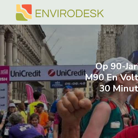
Doorgaan
naar
inhoud
Op 90-Jar
M90 En Volt
30 Minut