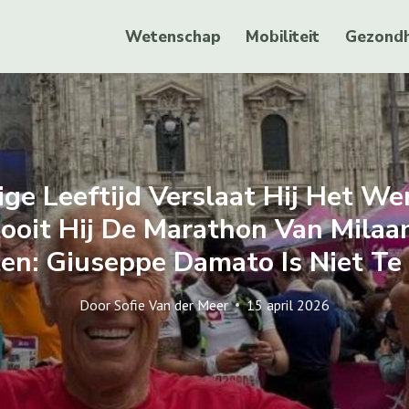
Wetenschap
Mobiliteit
Gezondh
ige Leeftijd Verslaat Hij Het We
ooit Hij De Marathon Van Milaan
en: Giuseppe Damato Is Niet Te
Door
Sofie Van der Meer
15 april 2026