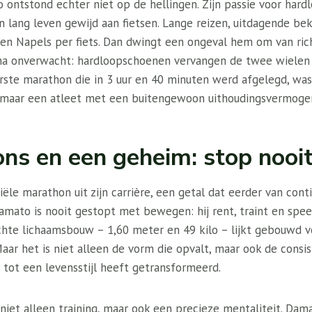
 ontstond echter niet op de hellingen. Zijn passie voor har
een lang leven gewijd aan fietsen. Lange reizen, uitdagende b
n en Napels per fiets. Dan dwingt een ongeval hem om van ric
na onverwacht: hardloopschoenen vervangen de twee wielen e
ste marathon die in 3 uur en 40 minuten werd afgelegd, was 
, maar een atleet met een buitengewoon uithoudingsvermoge
ns en een geheim: stop nooi
iële marathon uit zijn carrière, een getal dat eerder van cont
amato is nooit gestopt met bewegen: hij rent, traint en spe
ichte lichaamsbouw – 1,60 meter en 49 kilo – lijkt gebouwd v
ar het is niet alleen de vorm die opvalt, maar ook de consis
 tot een levensstijl heeft getransformeerd.
 niet alleen training, maar ook een precieze mentaliteit. Dama