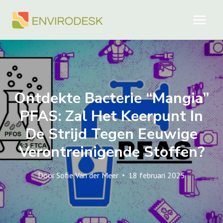
Doorgaan
naar
inhoud
Ontdekte Bacterie “Mangia”
PFAS: Zal ​​het Keerpunt In
De Strijd Tegen Eeuwige
Verontreinigende Stoffen?
Door
Sofie Van der Meer
18 februari 2025