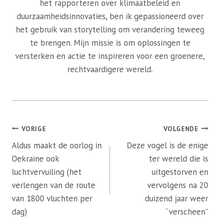
het rapporteren over klimaatbeleid en
duurzaamheidsinnovaties, ben ik gepassioneerd over
het gebruik van storytelling om verandering teweeg
te brengen. Mijn missie is om oplossingen te
versterken en actie te inspireren voor een groenere,
rechtvaardigere wereld.
Bericht
VORIGE
VOLGENDE
navigatie
Aldus maakt de oorlog in
Deze vogel is de enige
Oekraïne ook
ter wereld die is
luchtvervuiling (het
uitgestorven en
verlengen van de route
vervolgens na 20
van 1800 vluchten per
duizend jaar weer
dag)
“verscheen”