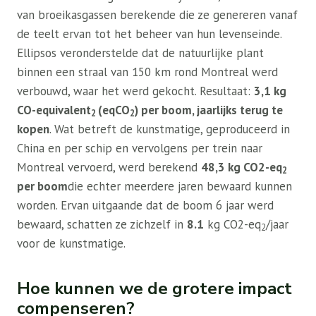
van broeikasgassen berekende die ze genereren vanaf
de teelt ervan tot het beheer van hun levenseinde.
Ellipsos veronderstelde dat de natuurlijke plant
binnen een straal van 150 km rond Montreal werd
verbouwd, waar het werd gekocht. Resultaat:
3,1 kg
CO-equivalent
(eqCO
) per boom, jaarlijks terug te
2
2
kopen
. Wat betreft de kunstmatige, geproduceerd in
China en per schip en vervolgens per trein naar
Montreal vervoerd, werd berekend
48,3 kg CO2-eq
2
per boom
die echter meerdere jaren bewaard kunnen
worden. Ervan uitgaande dat de boom 6 jaar werd
bewaard, schatten ze zichzelf in
8.1
kg CO2-eq
/jaar
2
voor de kunstmatige.
Hoe kunnen we de grotere impact
compenseren?