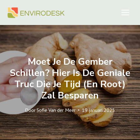
Doorgaan
naar
inhoud
Moet Je De Gember
Schillen? Hier Is De Geniale
Truc Die Je Tijd (en Root)
Zal Besparen
Door
Sofie Van der Meer
19 januari 2025