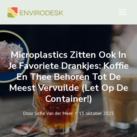
Doorgaan
naar
inhoud
Microplastics Zitten Ook In
Je Favoriete Drankjes: Koffie
En Thee Behoren Tot De
Meest Vervuilde (let Op De
Container!)
Door
Sofie Van der Meer
15 oktober 2025