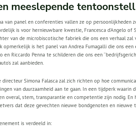
en meeslepende tentoonstell
a van panel en conferenties vallen ze op persoonlijkheden 
rdelijk is voor hernieuwbare kwestie, Francesca d’Angelo of S
hter van de microbiscotische fabriek die ons een verhaal zal 
Ook opmerkelijk is het panel van Andrea Fumagalli die ons een e
to en Riccardo Penna te schilderen die ons een “bedrijfsgeri
uto’s zal aanbieden.
e directeur Simona Falasca zal zich richten op hoe communica
ingen van duurzaamheid aan te gaan. In een tijdperk waarin 
n overal, stem, transparantie en competentie zijn nodig. En h
etvers dat deze gevechten nieuwe bondgenoten en nieuwe t
enement is verdeeld in: