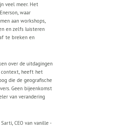
jn veel meer. Het
 Enerson, waar
emen aan workshops,
n en zelfs luisteren
 af te breken en
ken over de uitdagingen
 context, heeft het
oog die de geografische
tvers. Geen bijeenkomst
eler van verandering
arti, CEO van vanille -