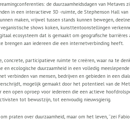
treamingconferenties: de duurzaamheidsdagen van Metaves zi
nden in een interactieve 3D -ruimte, de Stephenson Hall van
kunnen maken, vrijwel tussen stands kunnen bewegen, deeln
 veganistische shows koken, kunsttentoonstellingen verkenne
igitaal ecosysteem dat is gemaakt om geografische barrières
e brengen aan iedereen die een internetverbinding heeft.
, concrete, participatieve ruimte te creëren, waar na te den
le en ecologische duurzaamheid in een volledig meeslepende
et verbinden van mensen, bedrijven en gebieden in een dial
verschrijdt, mogelijk gemaakt door het potentieel van de Me
ar een open oproep voor iedereen die een actieve hoofdrolsp
ctivisten tot bewustzijn, tot eenvoudig nieuwsgierig.
 om praten over duurzaamheid, maar om het leven, “zei Fabio S