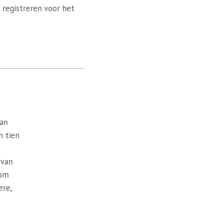
 registreren voor het
van
n tien
 van
 om
ere,