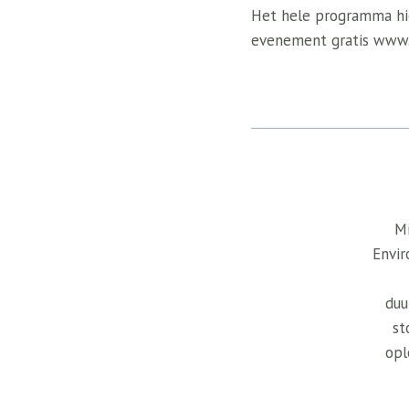
Het hele programma hier
evenement gratis www.e
Mi
Envir
duu
st
opl