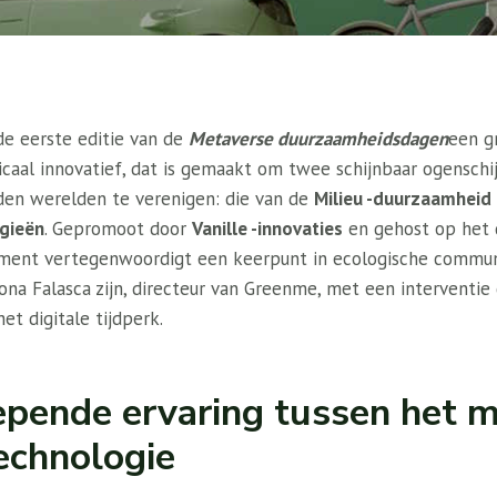
e eerste editie van de
Metaverse duurzaamheidsdagen
een g
dicaal innovatief, dat is gemaakt om twee schijnbaar ogenschij
en werelden te verenigen: die van de
Milieu -duurzaamheid
gieën
. Gepromoot door
Vanille -innovaties
en gehost op het 
ment vertegenwoordigt een keerpunt in ecologische communi
ona Falasca zijn, directeur van Greenme, met een interventie
et digitale tijdperk.
pende ervaring tussen het mi
technologie