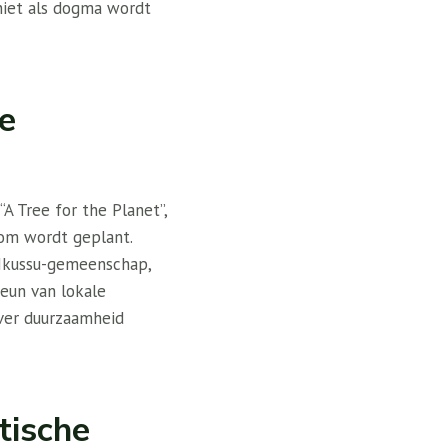
niet als dogma wordt
e
A Tree for the Planet”,
oom wordt geplant.
Mkussu-gemeenschap,
teun van lokale
ver duurzaamheid
tische