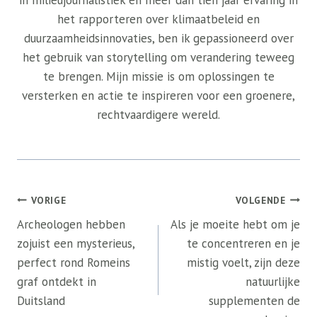
in milieujournalistiek en meer dan tien jaar ervaring in
het rapporteren over klimaatbeleid en
duurzaamheidsinnovaties, ben ik gepassioneerd over
het gebruik van storytelling om verandering teweeg
te brengen. Mijn missie is om oplossingen te
versterken en actie te inspireren voor een groenere,
rechtvaardigere wereld.
Bericht
VORIGE
VOLGENDE
navigatie
Archeologen hebben
Als je moeite hebt om je
zojuist een mysterieus,
te concentreren en je
perfect rond Romeins
mistig voelt, zijn deze
graf ontdekt in
natuurlijke
Duitsland
supplementen de