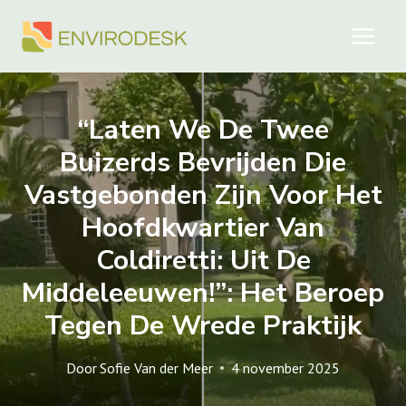
Doorgaan
naar
inhoud
“Laten We De Twee
Buizerds Bevrijden Die
Vastgebonden Zijn Voor Het
Hoofdkwartier Van
Coldiretti: Uit De
Middeleeuwen!”: Het Beroep
Tegen De Wrede Praktijk
Door
Sofie Van der Meer
4 november 2025