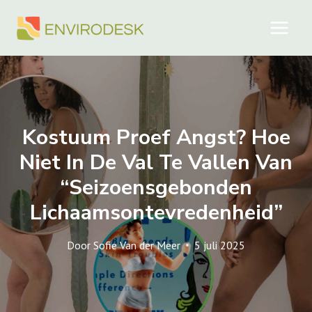
Doorgaan
naar
inhoud
Kostuum Proef Angst? Hoe
Niet In De Val Te Vallen Van
“seizoensgebonden
Lichaamsontevredenheid”
Door
Sofie Van der Meer
5 juli 2025