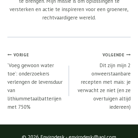
te brengen. Mijn missie is om oplossingen te
versterken en actie te inspireren voor een groenere,
rechtvaardigere wereld.
Bericht
VORIGE
VOLGENDE
navigatie
‘Voeg gewoon water
Dit zijn mijn 2
toe’: onderzoekers
onweerstaanbare
verlengen de levensduur
recepten met maïs: je
van
verwacht ze niet (en ze
lithiummetaalbatterijen
overtuigen altijd
met 750%
iedereen)
© 2026 Envirodesk - envirodesk@aol.com