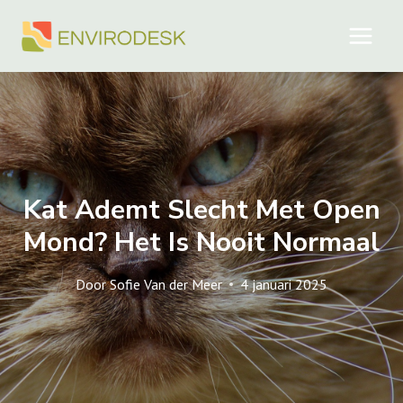
Doorgaan
naar
inhoud
Kat Ademt Slecht Met Open
Mond? Het Is Nooit Normaal
Door
Sofie Van der Meer
4 januari 2025