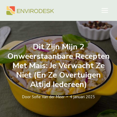
Doorgaan
naar
inhoud
Dit Zijn Mijn 2
Onweerstaanbare Recepten
Met Maïs: Je Verwacht Ze
Niet (en Ze Overtuigen
Altijd Iedereen)
Door
Sofie Van der Meer
4 januari 2025