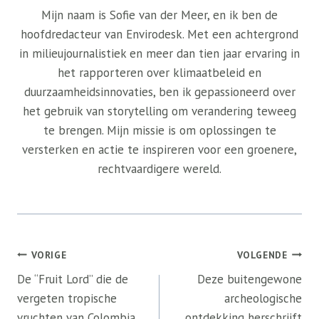
Mijn naam is Sofie van der Meer, en ik ben de
hoofdredacteur van Envirodesk. Met een achtergrond
in milieujournalistiek en meer dan tien jaar ervaring in
het rapporteren over klimaatbeleid en
duurzaamheidsinnovaties, ben ik gepassioneerd over
het gebruik van storytelling om verandering teweeg
te brengen. Mijn missie is om oplossingen te
versterken en actie te inspireren voor een groenere,
rechtvaardigere wereld.
Bericht
VORIGE
VOLGENDE
navigatie
De “Fruit Lord” die de
Deze buitengewone
vergeten tropische
archeologische
vruchten van Colombia
ontdekking herschrijft