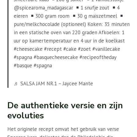
@spicearoma_madagascar
1 snufje zout
4
eieren
300 gram room
30 g maïszetmeel
pure/melkchocolade (optioneel) Koken: 35 minuten
in een statische oven van 220 graden Afkoelen: 1
uur op kamertemperatuur en 4 uur in de koelkast
#cheesecake #recept #cake #zoet #vanillecake
#spagna #basquecheesecake #recipeoftheday
#basque #spagna
♬ SALSA JAM NR.1 – Jaycee Mante
De authentieke versie en zijn
evoluties
Het originele recept omvat het gebruik van verse