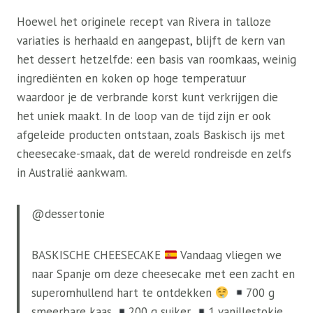
Hoewel het originele recept van Rivera in talloze
variaties is herhaald en aangepast, blijft de kern van
het dessert hetzelfde: een basis van roomkaas, weinig
ingrediënten en koken op hoge temperatuur
waardoor je de verbrande korst kunt verkrijgen die
het uniek maakt. In de loop van de tijd zijn er ook
afgeleide producten ontstaan, zoals Baskisch ijs met
cheesecake-smaak, dat de wereld rondreisde en zelfs
in Australië aankwam.
@dessertonie
BASKISCHE CHEESECAKE
Vandaag vliegen we
naar Spanje om deze cheesecake met een zacht en
superomhullend hart te ontdekken
700 g
smeerbare kaas
200 g suiker
1 vanillestokje