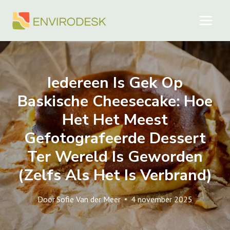
Doorgaan
naar
inhoud
Iedereen Is Gek Op
Baskische Cheesecake: Hoe
Het Het Meest
Gefotografeerde Dessert
Ter Wereld Is Geworden
(zelfs Als Het Is Verbrand)
Door
Sofie Van der Meer
4 november 2025