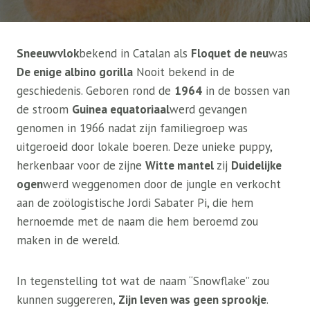
Sneeuwvlok
bekend in Catalan als
Floquet de neu
was
De enige albino gorilla
Nooit bekend in de
geschiedenis. Geboren rond de
1964
in de bossen van
de stroom
Guinea equatoriaal
werd gevangen
genomen in 1966 nadat zijn familiegroep was
uitgeroeid door lokale boeren. Deze unieke puppy,
herkenbaar voor de zijne
Witte mantel
zij
Duidelijke
ogen
werd weggenomen door de jungle en verkocht
aan de zoölogistische Jordi Sabater Pi, die hem
hernoemde met de naam die hem beroemd zou
maken in de wereld.
In tegenstelling tot wat de naam “Snowflake” zou
kunnen suggereren,
Zijn leven was geen sprookje
.