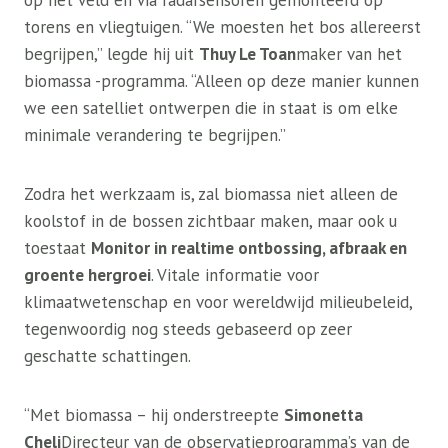
op het veld en via radarsensoren gemonteerd op
torens en vliegtuigen. “We moesten het bos allereerst
begrijpen,” legde hij uit
Thuy Le Toan
maker van het
biomassa -programma. “Alleen op deze manier kunnen
we een satelliet ontwerpen die in staat is om elke
minimale verandering te begrijpen.”
Zodra het werkzaam is, zal biomassa niet alleen de
koolstof in de bossen zichtbaar maken, maar ook u
toestaat
Monitor in realtime ontbossing, afbraak en
groente hergroei
. Vitale informatie voor
klimaatwetenschap en voor wereldwijd milieubeleid,
tegenwoordig nog steeds gebaseerd op zeer
geschatte schattingen.
“Met biomassa – hij onderstreepte
Simonetta
Cheli
Directeur van de observatieprogramma’s van de