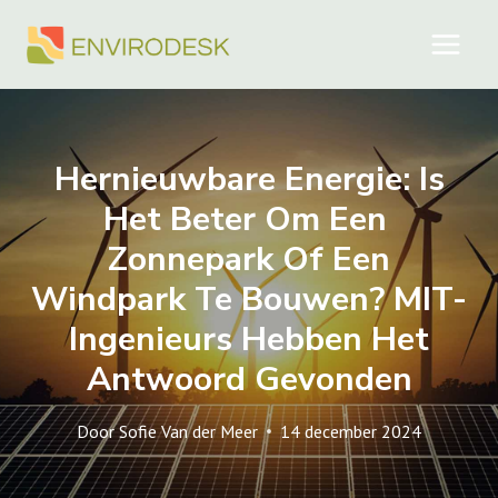
Doorgaan
naar
inhoud
Hernieuwbare Energie: Is
Het Beter Om Een ​​
Zonnepark Of Een
Windpark Te Bouwen? MIT-
Ingenieurs Hebben Het
Antwoord Gevonden
Door
Sofie Van der Meer
14 december 2024