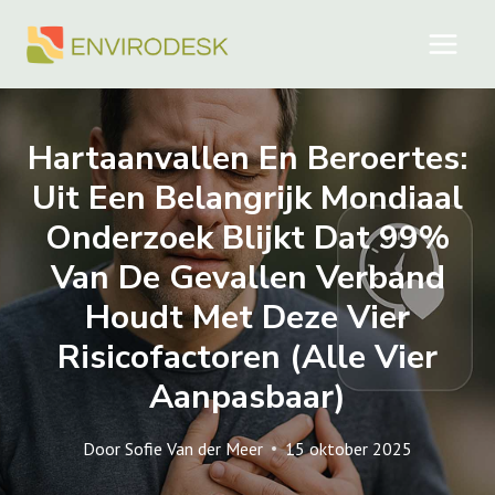
Doorgaan
naar
inhoud
Hartaanvallen En Beroertes:
Uit Een Belangrijk Mondiaal
Onderzoek Blijkt Dat 99%
Van De Gevallen Verband
Houdt Met Deze Vier
Risicofactoren (alle Vier
Aanpasbaar)
Door
Sofie Van der Meer
15 oktober 2025