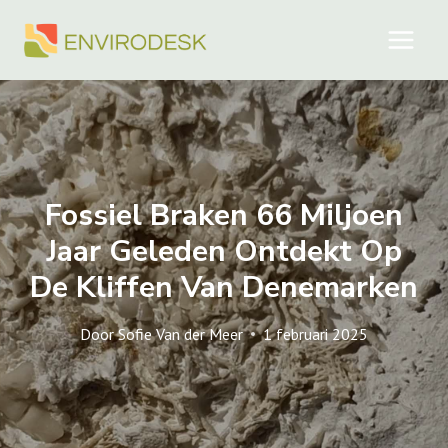
Doorgaan
naar
inhoud
Fossiel Braken 66 Miljoen
Jaar Geleden Ontdekt Op
De Kliffen Van Denemarken
Door
Sofie Van der Meer
1 februari 2025