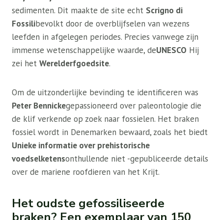
sedimenten. Dit maakte de site echt
Scrigno di
Fossili
bevolkt door de overblijfselen van wezens
leefden in afgelegen periodes. Precies vanwege zijn
immense wetenschappelijke waarde, de
UNESCO
Hij
zei het
Werelderfgoedsite
.
Om de uitzonderlijke bevinding te identificeren was
Peter Bennicke
gepassioneerd over paleontologie die
de klif verkende op zoek naar fossielen. Het braken
fossiel wordt in Denemarken bewaard, zoals het biedt
Unieke informatie over prehistorische
voedselketens
onthullende niet -gepubliceerde details
over de mariene roofdieren van het Krijt.
Het oudste gefossiliseerde
braken? Een exemplaar van 150