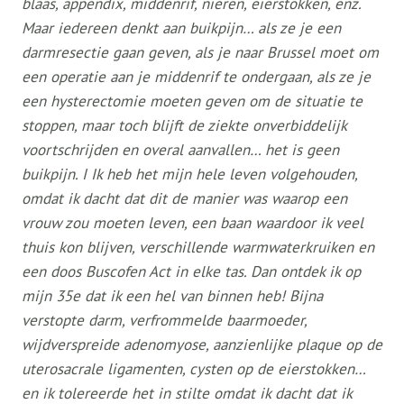
blaas, appendix, middenrif, nieren, eierstokken, enz.
Maar iedereen denkt aan buikpijn… als ze je een
darmresectie gaan geven, als je naar Brussel moet om
een ​​operatie aan je middenrif te ondergaan, als ze je
een hysterectomie moeten geven om de situatie te
stoppen, maar toch blijft de ziekte onverbiddelijk
voortschrijden en overal aanvallen… het is geen
buikpijn. I
Ik heb het mijn hele leven volgehouden,
omdat ik dacht dat dit de manier was waarop een
vrouw zou moeten leven, een baan waardoor ik veel
thuis kon blijven, verschillende warmwaterkruiken en
een doos Buscofen Act in elke tas. Dan ontdek ik op
mijn 35e dat ik een hel van binnen heb! Bijna
verstopte darm, verfrommelde baarmoeder,
wijdverspreide adenomyose, aanzienlijke plaque op de
uterosacrale ligamenten, cysten op de eierstokken…
en ik tolereerde het in stilte omdat ik dacht dat ik