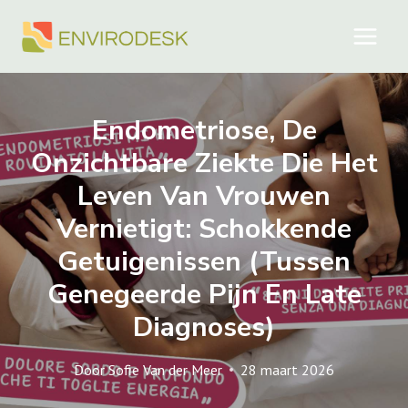
Doorgaan
naar
inhoud
Endometriose, De
Onzichtbare Ziekte Die Het
Leven Van Vrouwen
Vernietigt: Schokkende
Getuigenissen (tussen
Genegeerde Pijn En Late
Diagnoses)
Door
Sofie Van der Meer
28 maart 2026