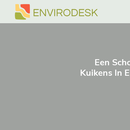
Doorgaan
naar
inhoud
Een Sch
Kuikens In 