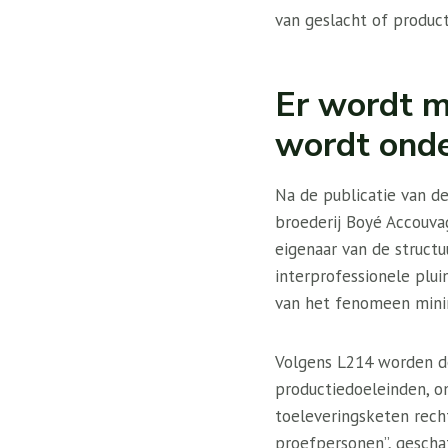
van geslacht of produc
Er wordt m
wordt ond
Na de publicatie van d
broederij Boyé Accouva
eigenaar van de structu
interprofessionele plu
van het fenomeen mini
Volgens L214 worden d
productiedoeleinden, o
toeleveringsketen recht
proefpersonen”, gescha