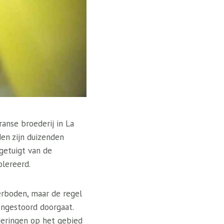
anse broederij in La
den zijn duizenden
getuigt van de
olereerd.
erboden, maar de regel
ongestoord doorgaat.
deringen op het gebied