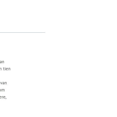
van
n tien
 van
 om
ere,