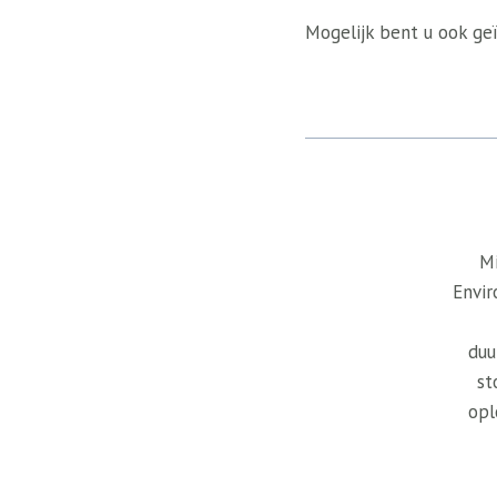
Mogelijk bent u ook geï
Mi
Envir
duu
st
opl