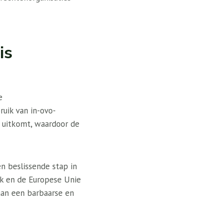
is
e
ruik van in-ovo-
t uitkomt, waardoor de
n beslissende stap in
jk en de Europese Unie
 aan een barbaarse en