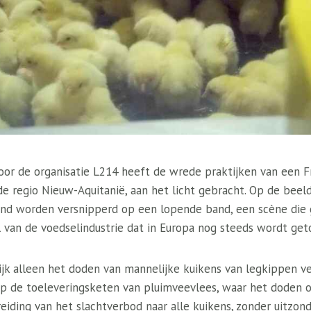
or de organisatie L214 heeft de wrede praktijken van een Fr
 de regio Nieuw-Aquitanië, aan het licht gebracht. Op de beel
vend worden versnipperd op een lopende band, een scène die 
l van de voedselindustrie dat in Europa nog steeds wordt get
ijk alleen het doden van mannelijke kuikens van legkippen v
 op de toeleveringsketen van pluimveevlees, waar het doden 
eiding van het slachtverbod naar alle kuikens, zonder uitzon