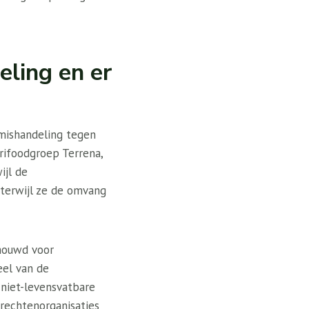
ling en er
mishandeling tegen
rifoodgroep Terrena,
ijl de
 terwijl ze de omvang
houwd voor
eel van de
 niet-levensvatbare
rechtenorganisaties