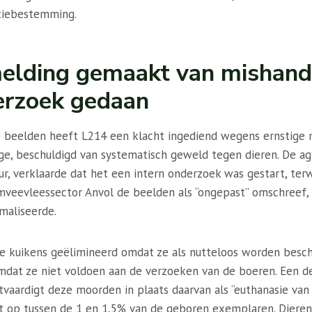
tiebestemming.
elding gemaakt van mishande
erzoek gedaan
e beelden heeft L214 een klacht ingediend wegens ernstige 
ge, beschuldigd van systematisch geweld tegen dieren. De ag
ur, verklaarde dat het een intern onderzoek was gestart, terw
imveevleessector Anvol de beelden als “ongepast” omschreef,
maliseerde.
e kuikens geëlimineerd omdat ze als nutteloos worden besc
mdat ze niet voldoen aan de verzoeken van de boeren. Een d
vaardigt deze moorden in plaats daarvan als “euthanasie van
t op tussen de 1 en 1,5% van de geboren exemplaren. Dieren