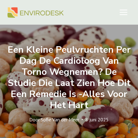
Doorgaan
naar
inhoud
Een Kleine Peulvruchten Per
Dag De Cardioloog Van
Torno Wegnemen? De
Studie Die Laat Zien Hoe Dit
Een Remedie Is -alles Voor
Het Hart
Door
Sofie Van der Meer
8 juni 2025