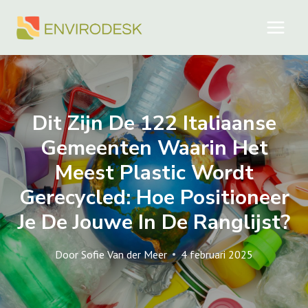
Doorgaan
naar
inhoud
Dit Zijn De 122 Italiaanse
Gemeenten Waarin Het
Meest Plastic Wordt
Gerecycled: Hoe Positioneer
Je De Jouwe In De Ranglijst?
Door
Sofie Van der Meer
4 februari 2025