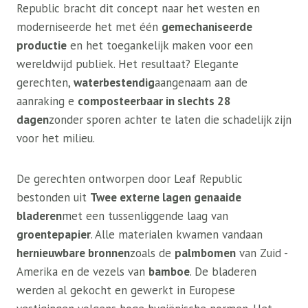
Republic bracht dit concept naar het westen en
moderniseerde het met één
gemechaniseerde
productie
en het toegankelijk maken voor een
wereldwijd publiek. Het resultaat? Elegante
gerechten,
waterbestendig
aangenaam aan de
aanraking e
composteerbaar in slechts 28
dagen
zonder sporen achter te laten die schadelijk zijn
voor het milieu.
De gerechten ontworpen door Leaf Republic
bestonden uit
Twee externe lagen genaaide
bladeren
met een tussenliggende laag van
groentepapier
. Alle materialen kwamen vandaan
hernieuwbare bronnen
zoals de
palmbomen
van Zuid -
Amerika en de vezels van
bamboe
. De bladeren
werden al gekocht en gewerkt in Europese