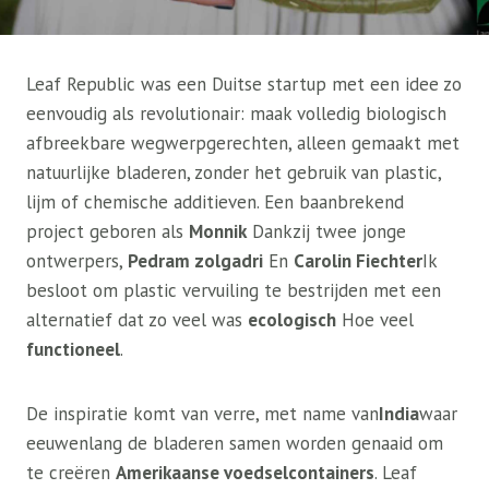
Leaf Republic was een Duitse startup met een idee zo
eenvoudig als revolutionair: maak volledig biologisch
afbreekbare wegwerpgerechten, alleen gemaakt met
natuurlijke bladeren, zonder het gebruik van plastic,
lijm of chemische additieven. Een baanbrekend
project geboren als
Monnik
Dankzij twee jonge
ontwerpers,
Pedram zolgadri
En
Carolin Fiechter
Ik
besloot om plastic vervuiling te bestrijden met een
alternatief dat zo veel was
ecologisch
Hoe veel
functioneel
.
De inspiratie komt van verre, met name van
India
waar
eeuwenlang de bladeren samen worden genaaid om
te creëren
Amerikaanse voedselcontainers
. Leaf