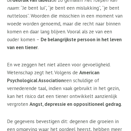
de
Gebruik van labels
de zo gemalen
Het roepen van
naam
: “Je bent lui”, “je bent een mislukking”, “je bent
nutteloos”. Woorden die misschien in een moment van
woede worden genoemd, maar die recht naar binnen
komen en daar lang blijven. Vooral als ze van een
ouder komen –
De belangrijkste persoon in het leven
van een tiener
.
En we zeggen het niet alleen voor gevoeligheid.
Wetenschap zegt het. Volgens de
American
Psychological Association
een schuldige of
vernederende taal, indien vaak gebruikt in het gezin,
kan het risico dat een tiener ontwikkelt aanzienlijk
vergroten
Angst, depressie en oppositioneel gedrag
.
De gegevens bevestigen dit: degenen die groeien in
een omgeving waar het oordeel heerst, hebben meer