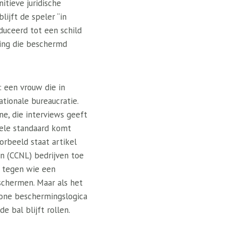
itieve juridische
lijft de speler “in
uceerd tot een schild
ring die beschermd
: een vrouw die in
tionale bureaucratie.
ne, die interviews geeft
bele standaard komt
oorbeeld staat artikel
n (CCNL) bedrijven toe
r tegen wie een
schermen. Maar als het
one beschermingslogica
e bal blijft rollen.