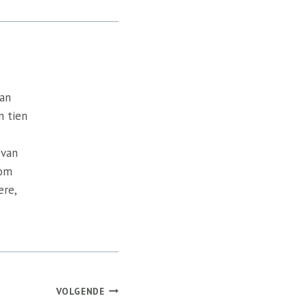
van
n tien
 van
 om
ere,
VOLGENDE