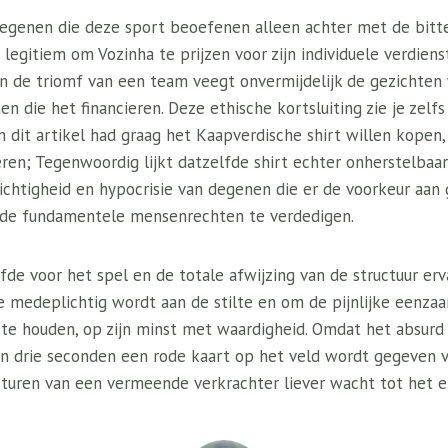
 degenen die deze sport beoefenen alleen achter met de bitt
 legitiem om Vozinha te prijzen voor zijn individuele verdiens
en de triomf van een team veegt onvermijdelijk de gezichte
 die het financieren. Deze ethische kortsluiting zie je zelfs 
an dit artikel had graag het Kaapverdische shirt willen kopen,
ieren; Tegenwoordig lijkt datzelfde shirt echter onherstelba
chtigheid en hypocrisie van degenen die er de voorkeur aan
n de fundamentele mensenrechten te verdedigen.
efde voor het spel en de totale afwijzing van de structuur er
 medeplichtig wordt aan de stilte en om de pijnlijke eenza
 te houden, op zijn minst met waardigheid. Omdat het absurd
en drie seconden een rode kaart op het veld wordt gegeven v
sturen van een vermeende verkrachter liever wacht tot het e