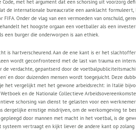
re Code, met het argument dat een schorsing uit voorzorg defin
at de internationale bureaucratie een aanklacht formuleert, b
 FIFA. Onder de vlag van een vermoeden van onschuld, gered
behandelt het hoogste orgaan een voetballer als een investe
ls een burger die onderworpen is aan ethiek.
 is hartverscheurend. Aan de ene kant is er het slachtoffer
lleen wordt geconfronteerd met de last van trauma en interna
r de verdachte, gepantserd door de voetbalpubliciteitsmachi
omen’ en door duizenden mensen wordt toegejuicht. Deze dub
 je het vergelijkt met het gewone arbeidsrecht: in Italië bijv
k Wetboek en de Nationale Collectieve Arbeidsovereenkomste
ntieve schorsing van dienst te gelasten voor een werkneme
 dergelijke ernstige misdrijven, om de werkomgeving te be
gepleegd door mannen met macht in het voetbal, is de gew
 systeem vertraagt ​​en kijkt liever de andere kant op zolang d