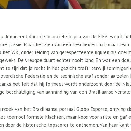
 gedomineerd door de financiële logica van de FIFA, wordt he
pure passie. Maar het zien van een bescheiden nationaal team
p het WK, onder leiding van gerespecteerde figuren als doel
gewekt. De vreugde duurt echter nooit lang. En wat een doelp
t te zijn dat je recht in het gezicht treft: terwijl sommigen 
verdische Federatie en de technische staf zonder aarzelen
ndanks het feit dat hij formeel wordt onderzocht door de Nie
e beschuldiging van aanranding van een Braziliaanse vertaler
derzoek van het Braziliaanse portaal Globo Esporte, ontving 
et toernooi formele klachten, maar koos voor stilte en gaf e
n door de historische topscorer te ontnemen. Van haar kant v