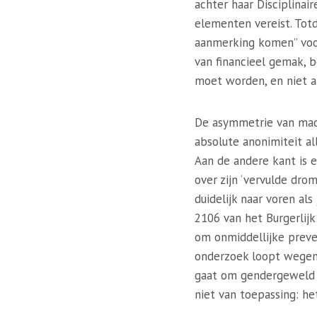
achter haar Disciplinai
elementen vereist. Totd
aanmerking komen” voor
van financieel gemak, 
moet worden, en niet a
De asymmetrie van macht
absolute anonimiteit a
Aan de andere kant is e
over zijn ‘vervulde dr
duidelijk naar voren als
2106 van het Burgerlij
om onmiddellijke preve
onderzoek loopt wegens
gaat om gendergeweld 
niet van toepassing: het