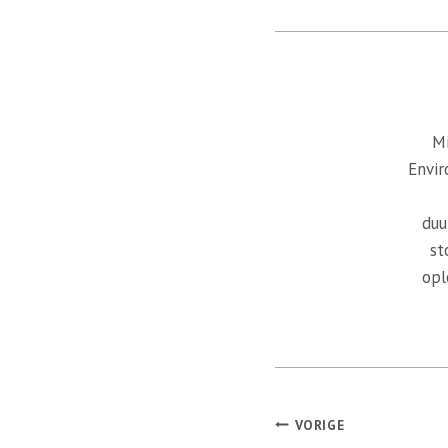
Mi
Envir
duu
st
opl
Bericht
VORIGE