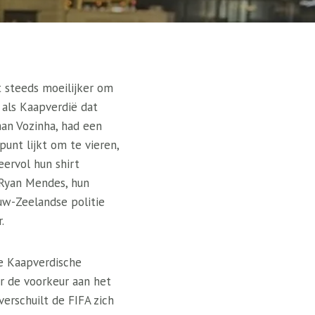
t steeds moeilijker om
 als Kaapverdië dat
man Vozinha, had een
unt lijkt om te vieren,
eervol hun shirt
 Ryan Mendes, hun
uw-Zeelandse politie
.
de Kaapverdische
r de voorkeur aan het
erschuilt de FIFA zich