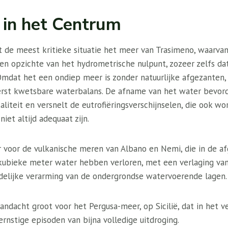
e in het Centrum
ft de meest kritieke situatie het meer van Trasimeno, waarva
en opzichte van het hydrometrische nulpunt, zozeer zelfs dat
mdat het een ondiep meer is zonder natuurlijke afgezanten, 
terst kwetsbare waterbalans. De afname van het water bevor
aliteit en versnelt de eutrofiëringsverschijnselen, die ook w
iet altijd adequaat zijn.
er voor de vulkanische meren van Albano en Nemi, die in de af
 kubieke meter water hebben verloren, met een verlaging va
delijke verarming van de ondergrondse watervoerende lagen.
aandacht groot voor het Pergusa-meer, op Sicilië, dat in het v
nstige episoden van bijna volledige uitdroging.