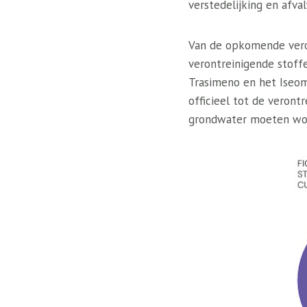
verstedelijking en afva
Van de opkomende veron
verontreinigende stoff
Trasimeno en het Iseom
officieel tot de veron
grondwater moeten wo