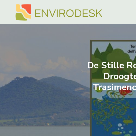
Doorgaan
naar
inhoud
De Stille R
Droogte
Trasimeno