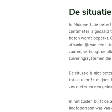
De situati
In Midden-Italië betre
centimeter is gedaald t
boten wordt beperkt. O
afhankelijk van een ui
zouten, verhoogt de alk
zuiveringssystemen die n
De situatie is niet bet
totaal ruim 54 miljoen
zes meter en een gelei
In het zuiden blijft de 
hoofdpersoon was van er