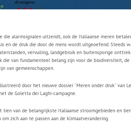
ee die alarmsignalen uitzendt, ook de Italiaanse meren betal
isis en de druk die door de mens wordt uitgeoefend. Steeds 
terstanden, vervuiling, landgebruik en buitensporige onttre
 die van fundamenteel belang zijn voor de biodiversiteit, de
zijn van gemeenschappen.
ïllustreerd door het nieuwe dossier “Meren onder druk” van L
et de Goletta dei Laghi-campagne.
 tien van de belangrijkste Italiaanse stroomgebieden en be
 om zich aan te passen aan de klimaatverandering.