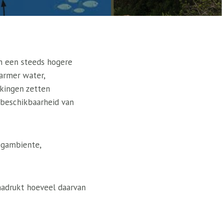
en een steeds hogere
warmer water,
kkingen zetten
 beschikbaarheid van
egambiente,
nadrukt hoeveel daarvan