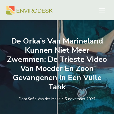
Doorgaan
naar
inhoud
De Orka’s Van Marineland
Kunnen Niet Meer
Zwemmen: De Trieste Video
Van Moeder En Zoon
Gevangenen In Een Vuile
Tank
Door
Sofie Van der Meer
3 november 2025