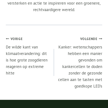
versterken en actie te inspireren voor een groenere,
rechtvaardigere wereld.
Bericht
VORIGE
VOLGENDE
navigatie
De wilde kant van
Kanker: wetenschappers
klimaatverandering: dit
hebben een manier
is hoe grote zoogdieren
gevonden om
reageren op extreme
kankercellen te doden
hitte
zonder de gezonde
cellen aan te tasten met
goedkope LED’s